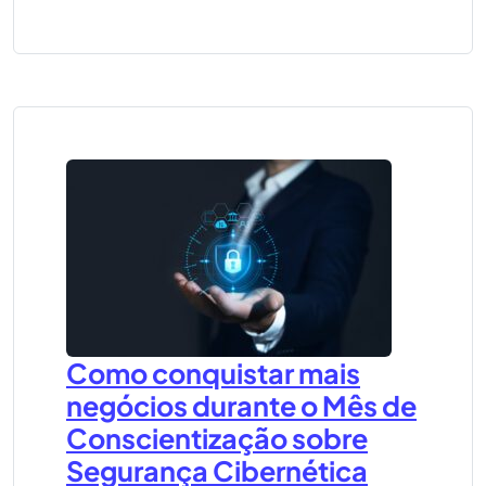
Como conquistar mais
negócios durante o Mês de
Conscientização sobre
Segurança Cibernética