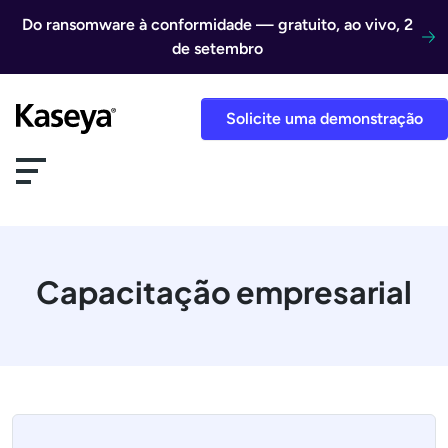
Ir direto para o conteúdo
Do ransomware à conformidade — gratuito, ao vivo, 2
de setembro
Solicite uma demonstração
Capacitação empresarial