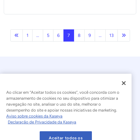
Anterior
Próxim
1
...
5
6
7
8
9
...
13
Ao clicar em “Aceitar todos os cookies”, você concorda com o
armazenamento de cookies no seu dispositivo para otimizar a
navegação no site, analisar o uso do site, melhorar o
© 2026 Kaseya. Todos os direitos reservados.
desempenho do site e apoiar nossas iniciativas de marketing.
Aviso sobre cookies da Kaseya
Português Brasileiro
Declaração de Privacidade da Kaseya
Declaração sobre a Escravidão Moderna
Legal
Aceitar todos os