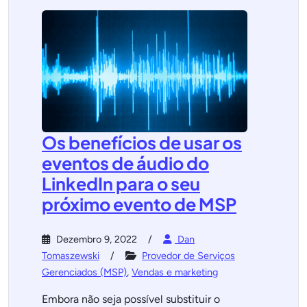
Os benefícios de usar os
eventos de áudio do
LinkedIn para o seu
próximo evento de MSP
Dezembro 9, 2022
Dan
Tomaszewski
Provedor de Serviços
Gerenciados (MSP)
,
Vendas e marketing
Embora não seja possível substituir o