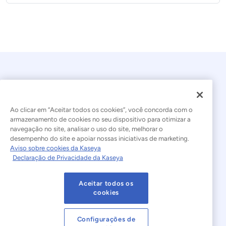
Ao clicar em “Aceitar todos os cookies”, você concorda com o
armazenamento de cookies no seu dispositivo para otimizar a
navegação no site, analisar o uso do site, melhorar o
© 2026 Kaseya. Todos os direitos reservados.
desempenho do site e apoiar nossas iniciativas de marketing.
Aviso sobre cookies da Kaseya
Português Brasileiro
Declaração de Privacidade da Kaseya
Declaração sobre a Escravidão Moderna
Legal
Aceitar todos os
Termos de Uso do Site
Declaração de Privacidade
cookies
Mapa do site
Cookies Settings
Configurações de