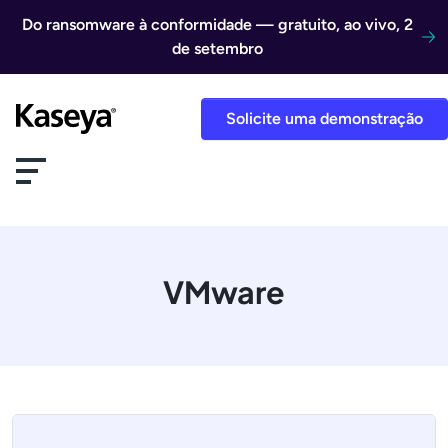
Ir direto para o conteúdo
Do ransomware à conformidade — gratuito, ao vivo, 2
de setembro
Solicite uma demonstração
VMware