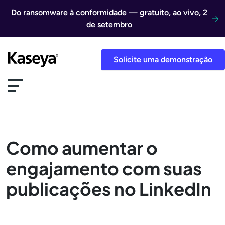
Ir direto para o conteúdo
Do ransomware à conformidade — gratuito, ao vivo, 2
de setembro
Solicite uma demonstração
Como aumentar o
engajamento com suas
publicações no LinkedIn