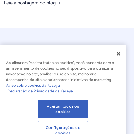
Leia a postagem do blog
Ao clicar em “Aceitar todos os cookies”, você concorda com o
armazenamento de cookies no seu dispositivo para otimizar a
navegação no site, analisar o uso do site, melhorar o
© 2026 Kaseya. Todos os direitos reservados.
desempenho do site e apoiar nossas iniciativas de marketing.
Aviso sobre cookies da Kaseya
Português Brasileiro
Declaração de Privacidade da Kaseya
Declaração sobre a Escravidão Moderna
Legal
Aceitar todos os
Termos de Uso do Site
Declaração de Privacidade
cookies
Mapa do site
Cookies Settings
Configurações de
cookies