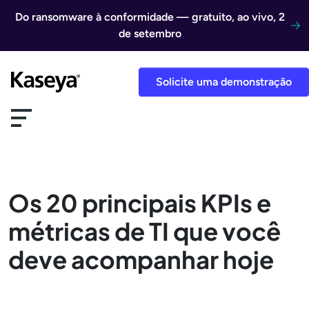
Ir direto para o conteúdo
Do ransomware à conformidade — gratuito, ao vivo, 2
de setembro
Solicite uma demonstração
Os 20 principais KPIs e
métricas de TI que você
deve acompanhar hoje