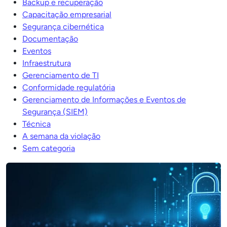
Backup e recuperação
Capacitação empresarial
Segurança cibernética
Documentação
Eventos
Infraestrutura
Gerenciamento de TI
Conformidade regulatória
Gerenciamento de Informações e Eventos de
Segurança (SIEM)
Técnica
A semana da violação
Sem categoria