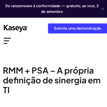
Ir direto para o conteúdo
Do ransomware à conformidade — gratuito, ao vivo, 2
de setembro
Solicite uma demonstração
RMM + PSA – A própria
definição de sinergia em
TI