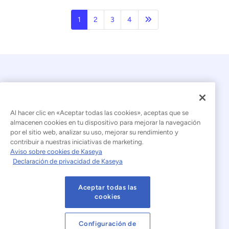
Página siguiente
1
2
3
4
Al hacer clic en «Aceptar todas las cookies», aceptas que se
almacenen cookies en tu dispositivo para mejorar la navegación
por el sitio web, analizar su uso, mejorar su rendimiento y
© 2026 Kaseya. Todos los derechos reservados.
contribuir a nuestras iniciativas de marketing.
Aviso sobre cookies de Kaseya
Español (América Latina)
Declaración de privacidad de Kaseya
Declaración sobre la esclavitud moderna
Aceptar todas las
Aviso legal
Condiciones de uso del sitio web
cookies
Declaración de privacidad
Mapa del sitio
Configuración de