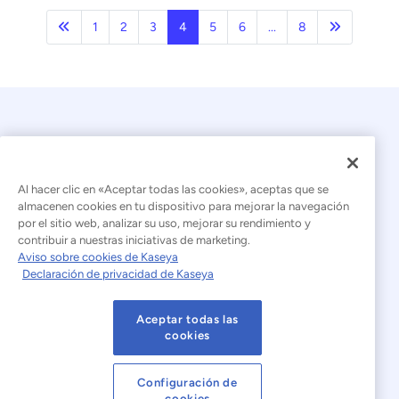
Anterior
Página sig
1
2
3
4
5
6
...
8
Al hacer clic en «Aceptar todas las cookies», aceptas que se
almacenen cookies en tu dispositivo para mejorar la navegación
por el sitio web, analizar su uso, mejorar su rendimiento y
© 2026 Kaseya. Todos los derechos reservados.
contribuir a nuestras iniciativas de marketing.
Aviso sobre cookies de Kaseya
Español (América Latina)
Declaración de privacidad de Kaseya
Declaración sobre la esclavitud moderna
Aceptar todas las
Aviso legal
Condiciones de uso del sitio web
cookies
Declaración de privacidad
Mapa del sitio
Configuración de
cookies