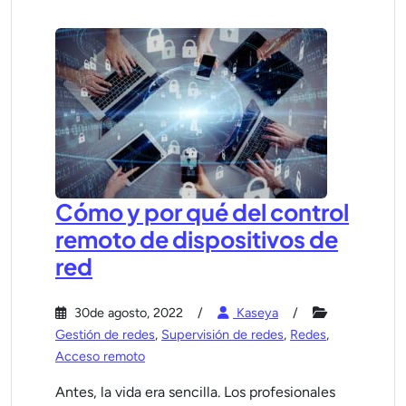
Cómo y por qué del control
remoto de dispositivos de
red
30de agosto, 2022
Kaseya
Gestión de redes
,
Supervisión de redes
,
Redes
,
Acceso remoto
Antes, la vida era sencilla. Los profesionales