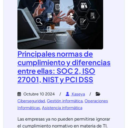
Principales normas de
cumplimiento y diferencias
entre ellas: SOC 2, ISO
27001, NIST y PCI DSS
Octubre 10 2024
Kaseya
Ciberseguridad
,
Gestión informática
,
Operaciones
Informáticas
,
Asistencia informática
Las empresas ya no pueden permitirse ignorar
el cumplimiento normativo en materia de TI.