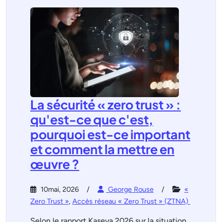
La sécurité « zero trust » :
qu'est-ce que c'est,
pourquoi est-ce important
et comment la mettre en
œuvre ?
10mai, 2026
George Rouse
«
Zero Trust »
,
Accès réseau « Zero Trust » (ZTNA)
Selon le rapport Kaseya 2026 sur la situation