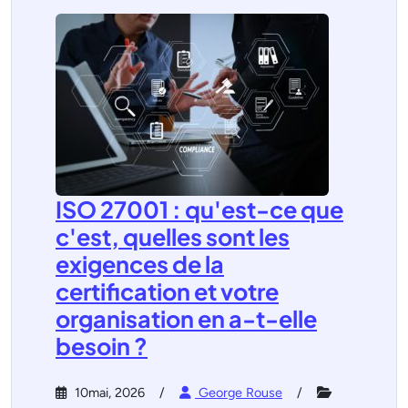
ISO 27001 : qu'est-ce que
c'est, quelles sont les
exigences de la
certification et votre
organisation en a-t-elle
besoin ?
10mai, 2026
George Rouse