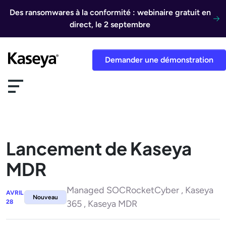
Aller au contenu
Des ransomwares à la conformité : webinaire gratuit en
direct, le 2 septembre
Demander une démonstration
Lancement de Kaseya
MDR
Managed SOCRocketCyber , Kaseya
AVRIL
Nouveau
28
365 , Kaseya MDR