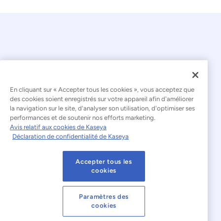
En cliquant sur « Accepter tous les cookies », vous acceptez que
© 2026 Kaseya. Tous droits réservés.
des cookies soient enregistrés sur votre appareil afin d'améliorer
la navigation sur le site, d'analyser son utilisation, d'optimiser ses
Français
performances et de soutenir nos efforts marketing.
Avis relatif aux cookies de Kaseya
Déclaration relative à l'esclavage moderne
Déclaration de confidentialité de Kaseya
Mentions légales
Accepter tous les
Conditions d'utilisation du site web
cookies
Déclaration de confidentialité
Plan du site
Paramètres des
cookies
Cookies Settings
Avis relatif aux cookies