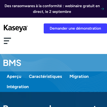
Aller au contenu
Des ransomwares à la conformité : webinaire gratuit en
direct, le 2 septembre
Demander une démonstration
BMS
Aperçu
Caractéristiques
Migration
Intégration