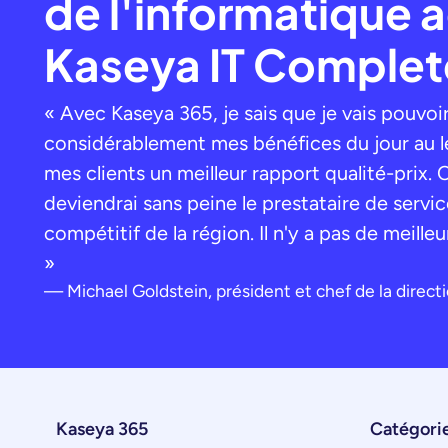
de l'informatique 
Kaseya IT Complet
« Avec Kaseya 365, je sais que je vais pouvo
considérablement mes bénéfices du jour au le
mes clients un meilleur rapport qualité-prix. 
deviendrai sans peine le prestataire de servic
compétitif de la région. Il n'y a pas de meilleu
»
Michael Goldstein, président et chef de la direct
Kaseya 365
Catégorie