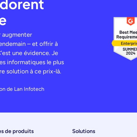
adorent
e
ir augmenter
ndemain – et offrir à
C'est une évidence. Je
es informatiques le plus
re solution à ce prix-là.
ion de Lan Infotech
s de produits
Solutions