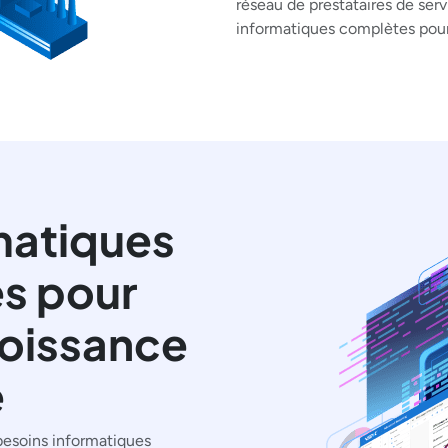
réseau de prestataires de ser
informatiques complètes pour
matiques
es pour
oissance
e
besoins informatiques