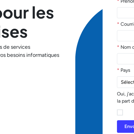
*
Prén
our les
ises
*
Courri
s de services
*
Nom de
vos besoins informatiques
*
Pays
Oui, j'
la part 
Env