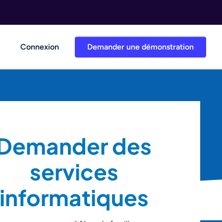
Connexion
Demander une démonstration
Demander des
services
informatiques