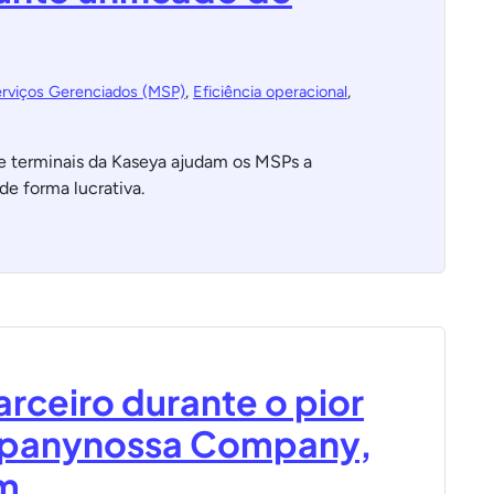
erviços Gerenciados (MSP)
,
Eficiência operacional
,
e terminais da Kaseya ajudam os MSPs a
de forma lucrativa.
arceiro durante o pior
mpanynossa Company,
ém