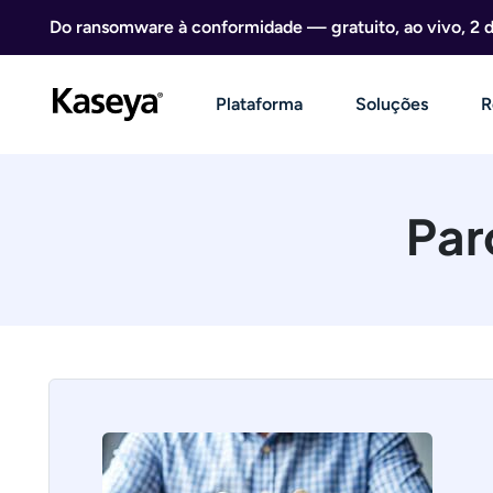
Ir direto para o conteúdo
Do ransomware à conformidade — gratuito, ao vivo, 2 
Plataforma
Soluções
R
Par