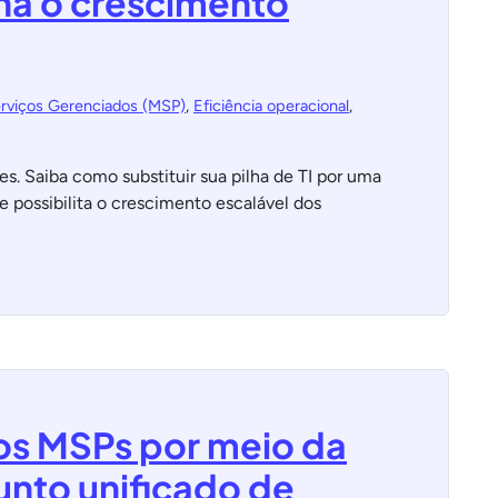
na o crescimento
erviços Gerenciados (MSP)
,
Eficiência operacional
,
es. Saiba como substituir sua pilha de TI por uma
e possibilita o crescimento escalável dos
os MSPs por meio da
nto unificado de