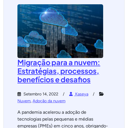
Migração para a nuvem:
Estratégias, processos,
benefícios e desafios
Setembro 14, 2022
Kaseya
Nuvem
,
Adoção da nuvem
A pandemia acelerou a adoção de
tecnologias pelas pequenas e médias
empresas (PMEs) em cinco anos, obrigando-