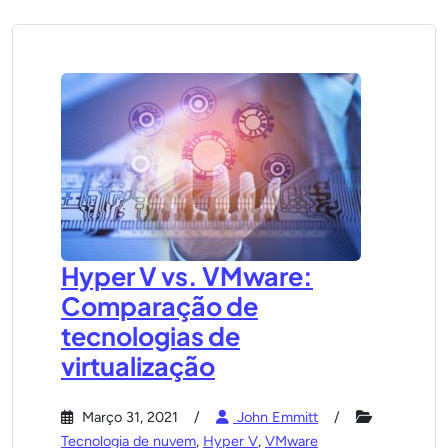
Hyper V vs. VMware:
Comparação de
tecnologias de
virtualização
Março 31, 2021
John Emmitt
Tecnologia de nuvem
,
Hyper V
,
VMware