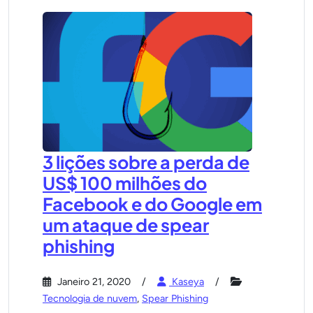
3 lições sobre a perda de
US$ 100 milhões do
Facebook e do Google em
um ataque de spear
phishing
Janeiro 21, 2020
Kaseya
Tecnologia de nuvem
,
Spear Phishing