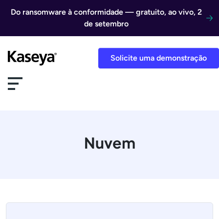
Ir direto para o conteúdo
Do ransomware à conformidade — gratuito, ao vivo, 2
de setembro
Solicite uma demonstração
Nuvem