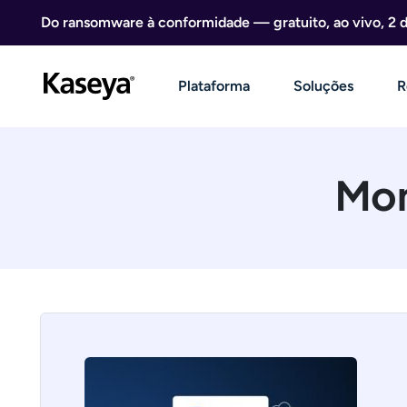
Ir direto para o conteúdo
Do ransomware à conformidade — gratuito, ao vivo, 2 
Plataforma
Soluções
R
Mon