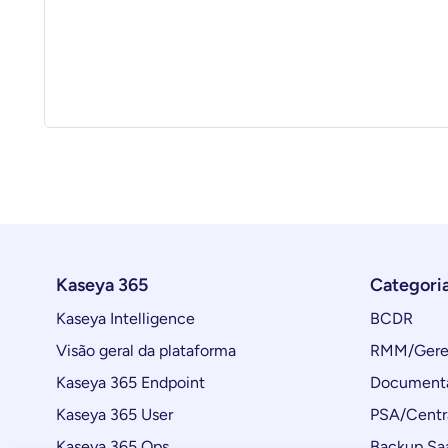
Kaseya 365
Categori
Kaseya Intelligence
BCDR
Visão geral da plataforma
RMM/Geren
Kaseya 365 Endpoint
Documenta
Kaseya 365 User
PSA/Centr
Kaseya 365 Ops
Backup Sa