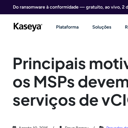
Ir direto para o conteúdo
Do ransomware à conformidade — gratuito, ao vivo, 2 
Plataforma
Soluções
R
Principais moti
os MSPs devem
serviços de vC