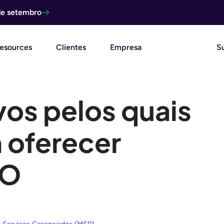
de setembro
esources
Clientes
Empresa
S
vos pelos quais
 oferecer
IO