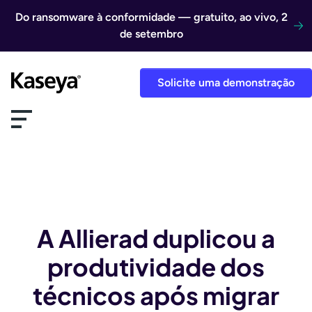
Ir direto para o conteúdo
Do ransomware à conformidade — gratuito, ao vivo, 2
de setembro
Solicite uma demonstração
A Allierad duplicou a
produtividade dos
técnicos após migrar