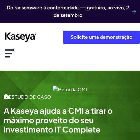
Ir direto para o conteúdo
Do ransomware à conformidade — gratuito, ao vivo, 2
de setembro
Solicite uma demonstração
ESTUDO DE CASO
A Kaseya ajuda a CMI a tirar o
máximo proveito do seu
investimento IT Complete