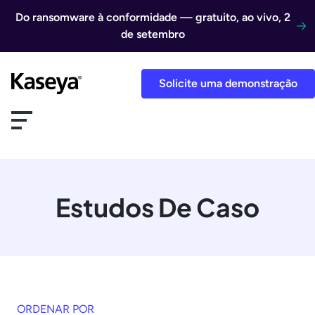
Ir direto para o conteúdo
Do ransomware à conformidade — gratuito, ao vivo, 2
de setembro
Solicite uma demonstração
Estudos De Caso
ORDENAR POR