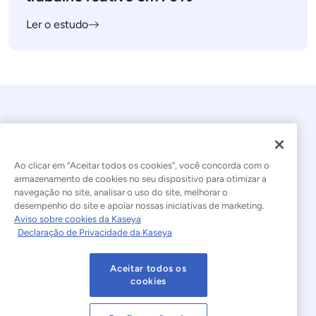
Ler o estudo
Ao clicar em “Aceitar todos os cookies”, você concorda com o
armazenamento de cookies no seu dispositivo para otimizar a
navegação no site, analisar o uso do site, melhorar o
© 2026 Kaseya. Todos os direitos reservados.
desempenho do site e apoiar nossas iniciativas de marketing.
Aviso sobre cookies da Kaseya
Português Brasileiro
Declaração de Privacidade da Kaseya
Declaração sobre a Escravidão Moderna
Legal
Aceitar todos os
Termos de Uso do Site
Declaração de Privacidade
cookies
Mapa do site
Cookies Settings