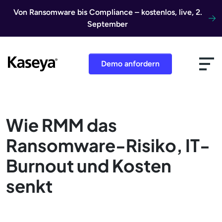
Direkt zum Inhalt
Von Ransomware bis Compliance – kostenlos, live, 2.
September
Demo anfordern
Wie RMM das
Ransomware-Risiko, IT-
Burnout und Kosten
senkt