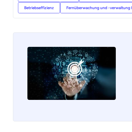
Betriebseffizienz
Fernüberwachung und -verwaltung