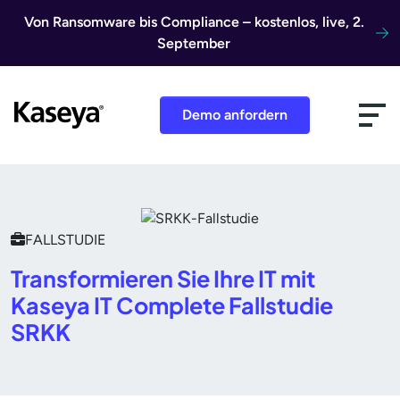
Direkt zum Inhalt
Von Ransomware bis Compliance – kostenlos, live, 2.
September
Demo anfordern
FALLSTUDIE
Transformieren Sie Ihre IT mit
Kaseya IT Complete Fallstudie
SRKK