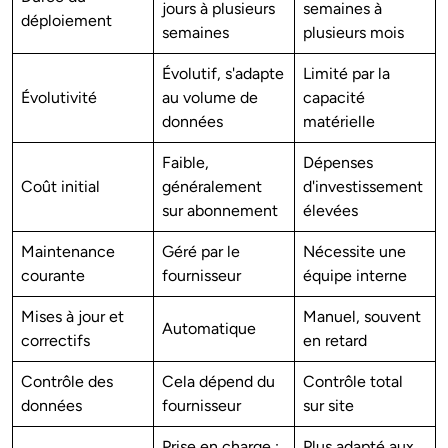
jours à plusieurs
semaines à
déploiement
semaines
plusieurs mois
Évolutif, s'adapte
Limité par la
Évolutivité
au volume de
capacité
données
matérielle
Faible,
Dépenses
Coût initial
généralement
d'investissement
sur abonnement
élevées
Maintenance
Géré par le
Nécessite une
courante
fournisseur
équipe interne
Mises à jour et
Manuel, souvent
Automatique
correctifs
en retard
Contrôle des
Cela dépend du
Contrôle total
données
fournisseur
sur site
Prise en charge :
Plus adapté aux