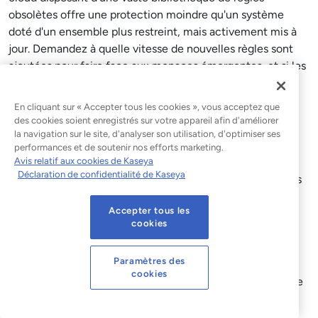
obsolètes offre une protection moindre qu'un système
doté d'un ensemble plus restreint, mais activement mis à
jour. Demandez à quelle vitesse de nouvelles règles sont
ajoutées pour faire face aux menaces émergentes, et si les
flux de renseignements sur les menaces sont
automatiquement intégrés.
En cliquant sur « Accepter tous les cookies », vous acceptez que
des cookies soient enregistrés sur votre appareil afin d'améliorer
la navigation sur le site, d'analyser son utilisation, d'optimiser ses
de la durée de conservation des journaux et des
performances et de soutenir nos efforts marketing.
Avis relatif aux cookies de Kaseya
performances de recherche
Vérifiez la durée de
Déclaration de confidentialité de Kaseya
conservation
et assurez-vous que les journaux historiques
restent entièrement consultables. Certains fournisseurs
Accepter tous les
stockent les journaux à long terme dans des systèmes de
cookies
stockage à faible accès, dont l'interrogation peut prendre
des heures, ce qui rend toute enquête judiciaire
Paramètres des
pratiquement impossible. Une durée de conservation
cookies
permettant la recherche d'au moins 400 jours constitue le
seuil minimum pour satisfaire la plupart des cadres de
conformité sans compromettre les capacités d'enquête.