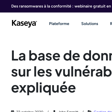
Aller au contenu
Des ransomwares à la conformité : webinaire gratuit en 
Plateforme
Solutions
La base de don
sur les vulnérab
expliquée