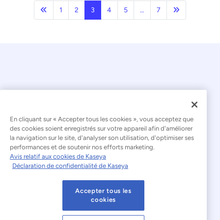
Précédent
Page suivant
1
2
3
4
5
…
7
En cliquant sur « Accepter tous les cookies », vous acceptez que
© 2026 Kaseya. Tous droits réservés.
des cookies soient enregistrés sur votre appareil afin d'améliorer
la navigation sur le site, d'analyser son utilisation, d'optimiser ses
Français
performances et de soutenir nos efforts marketing.
Avis relatif aux cookies de Kaseya
Déclaration relative à l'esclavage moderne
Déclaration de confidentialité de Kaseya
Mentions légales
Accepter tous les
Conditions d'utilisation du site web
cookies
Déclaration de confidentialité
Plan du site