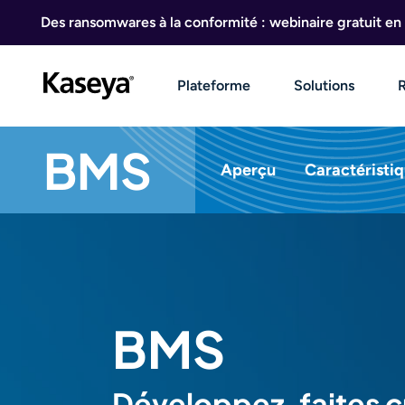
Aller au contenu
Des ransomwares à la conformité : webinaire gratuit en 
Plateforme
Solutions
BMS
Aperçu
Caractéristi
BMS
Développez, faites cr