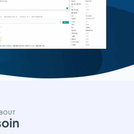
 BOUT
soin