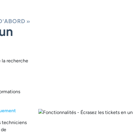
D'ABORD »
 un
e la recherche
formations
quement
s techniciens
u de