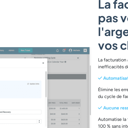
La fa
pas v
l'arg
vos c
La facturation 
inefficacités d
Automatisat
Élimine les er
du cycle de fa
Aucune ress
Automatise la 
100 % sans int