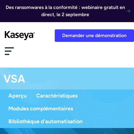
Aller au contenu
Des ransomwares à la conformité : webinaire gratuit en
direct, le 2 septembre
Demander une démonstration
VSA
Aperçu
Caractéristiques
Modules complémentaires
Bibliothèque d'automatisation