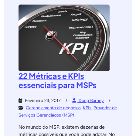
22 Métricas e KPIs
essenciais para MSPs
Fevereiro 23, 2017
Doug Barney
Gerenciamento de negócios
,
KPIs
,
Provedor de
Serviços Gerenciados (MSP)
No mundo do MSP, existem dezenas de
métricas possíveis que você pode adotar. No