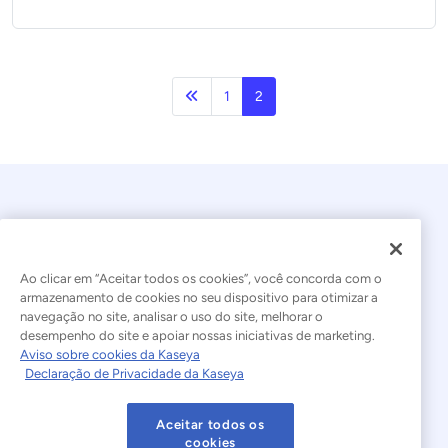
Anterior
1
2
Ao clicar em “Aceitar todos os cookies”, você concorda com o
armazenamento de cookies no seu dispositivo para otimizar a
navegação no site, analisar o uso do site, melhorar o
© 2026 Kaseya. Todos os direitos reservados.
desempenho do site e apoiar nossas iniciativas de marketing.
Aviso sobre cookies da Kaseya
Português Brasileiro
Declaração de Privacidade da Kaseya
Declaração sobre a Escravidão Moderna
Legal
Aceitar todos os
Termos de Uso do Site
Declaração de Privacidade
cookies