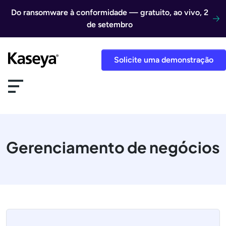
Ir direto para o conteúdo
Do ransomware à conformidade — gratuito, ao vivo, 2
de setembro
Solicite uma demonstração
Gerenciamento de negócios