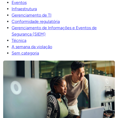
Eventos
Infraestrutura
Gerenciamento de TI
Conformidade regulatória
Gerenciamento de Informações e Eventos de
Segurança (SIEM)
Técnica
A semana da violação
Sem categoria