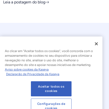
Leia a postagem do blog
Ao clicar em “Aceitar todos os cookies”, você concorda com o
armazenamento de cookies no seu dispositivo para otimizar a
navegação no site, analisar o uso do site, melhorar o
© 2026 Kaseya. Todos os direitos reservados.
desempenho do site e apoiar nossas iniciativas de marketing.
Aviso sobre cookies da Kaseya
Português Brasileiro
Declaração de Privacidade da Kaseya
Declaração sobre a Escravidão Moderna
Legal
Aceitar todos os
Termos de Uso do Site
Declaração de Privacidade
cookies
Mapa do site
Cookies Settings
Configurações de
cookies