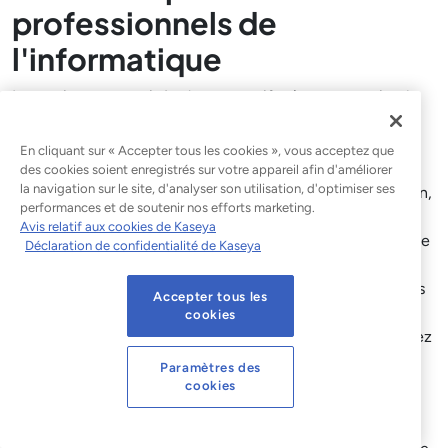
professionnels de
l'informatique
La gestion automatisée des correctifs n’est pas un simple
bouton sur lequel il suffit d’appuyer. Il s’agit d’un
programme que l’on met en place, avec des politiques
En cliquant sur « Accepter tous les cookies », vous acceptez que
adaptées à votre environnement, des cycles de
des cookies soient enregistrés sur votre appareil afin d'améliorer
la navigation sur le site, d'analyser son utilisation, d'optimiser ses
déploiement qui protègent l’environnement de production,
performances et de soutenir nos efforts marketing.
et une compréhension claire de ce que l’automatisation
Avis relatif aux cookies de Kaseya
peut faire efficacement et de ce qui nécessite encore une
Déclaration de confidentialité de Kaseya
intervention humaine. Si vous vous y prenez bien, vous
obtiendrez un programme de correctifs plus sécurisé, plus
Accepter tous les
conforme et nettement moins fastidieux que la version
cookies
manuelle. Si vous vous y prenez mal, vous vous retrouverez
avec des correctifs défaillants à grande échelle et un
Paramètres des
résultat pire qu'auparavant. La différence réside dans la
cookies
conception, pas dans l'effort.