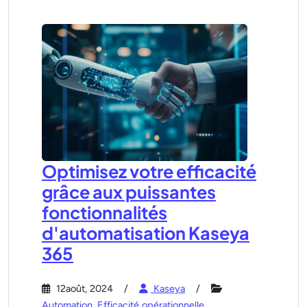
Optimisez votre efficacité
grâce aux puissantes
fonctionnalités
d'automatisation Kaseya
365
12août, 2024
Kaseya
Automation
,
Efficacité opérationnelle