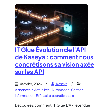
IT Glue Évolution de l'API
de Kaseya : comment nous
concrétisons sa vision axée
sur les API
4février, 2026
Kaseya
Annonces / Actualités
,
Automation
,
Gestion
informatique
,
Efficacité opérationnelle
Découvrez comment IT Glue L'API étendue