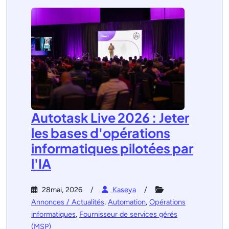
Autotask Live 2026 : Jeter
les bases d'opérations
informatiques pilotées par
l'IA
28mai, 2026
Kaseya
Annonces / Actualités
,
Automation
,
Opérations
informatiques
,
Fournisseur de services gérés
(MSP)