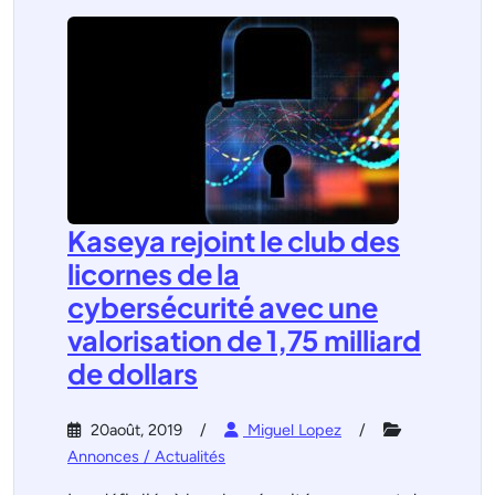
Kaseya rejoint le club des
licornes de la
cybersécurité avec une
valorisation de 1,75 milliard
de dollars
20août, 2019
Miguel Lopez
Annonces / Actualités