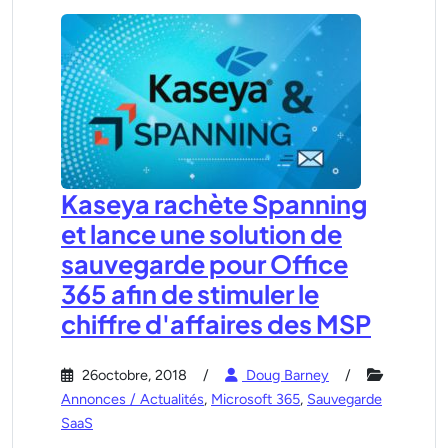
Kaseya rachète Spanning
et lance une solution de
sauvegarde pour Office
365 afin de stimuler le
chiffre d'affaires des MSP
26octobre, 2018
Doug Barney
Annonces / Actualités
,
Microsoft 365
,
Sauvegarde
SaaS