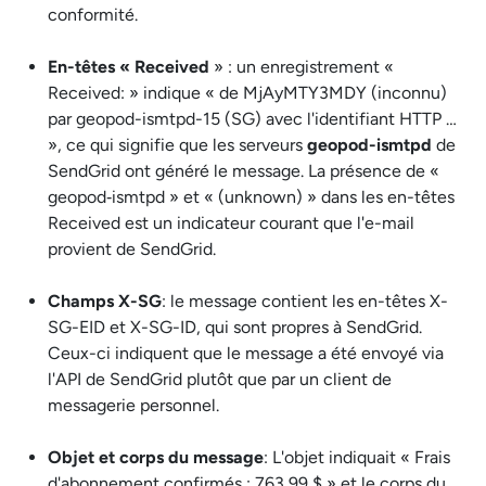
conformité.
En-têtes « Received
» : un enregistrement «
Received: » indique « de MjAyMTY3MDY (inconnu)
par geopod-ismtpd-15 (SG) avec l'identifiant HTTP …
», ce qui signifie que les serveurs
geopod-ismtpd
de
SendGrid ont généré le message. La présence de «
geopod‑ismtpd » et « (unknown) » dans les en-têtes
Received est un indicateur courant que l'e-mail
provient de SendGrid.
Champs X-SG
: le message contient les en-têtes X-
SG-EID et X-SG-ID, qui sont propres à SendGrid.
Ceux-ci indiquent que le message a été envoyé via
l'API de SendGrid plutôt que par un client de
messagerie personnel.
Objet et corps du message
: L'objet indiquait « Frais
d'abonnement confirmés : 763,99 $ » et le corps du