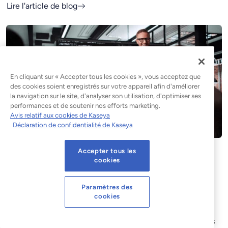
Lire l'article de blog
En cliquant sur « Accepter tous les cookies », vous acceptez que
des cookies soient enregistrés sur votre appareil afin d'améliorer
la navigation sur le site, d'analyser son utilisation, d'optimiser ses
performances et de soutenir nos efforts marketing.
Avis relatif aux cookies de Kaseya
Déclaration de confidentialité de Kaseya
Accepter tous les
Qu'est-ce que la gestion des
cookies
correctifs ? Un guide complet
destiné aux MSP et aux équipes
Paramètres des
cookies
informatiques
Tout environnement informatique repose sur des logiciels