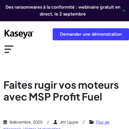
Aller au contenu
Des ransomwares à la conformité : webinaire gratuit en
direct, le 2 septembre
Demander une démonstration
Faites rugir vos moteurs
avec MSP Profit Fuel
8décembre, 2020
Jim Lippie
Flux de