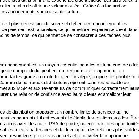
entreprises dans 
offrir
 une expérience d'achat fluide. Les distributeurs 
clients, 
afin de
offrir
une valeur ajoutée
 . Grâce à
la
 facturation 
eurs abonnements sur une seule facture.
 n'est plus nécessaire de suivre et d'effectuer manuellement les 
e paiement est rationalisé, ce qui améliore l'expérience client 
dans 
ins de temps, ce qui permet de se consacrer à des tâches plus 
ar abonnement
 est un moyen essentiel pour les distributeurs de 
offrir
argé de compte dédié peut encore renforcer cette approche, en 
importantes
 grâce à un interlocuteur privilégié, toujours disponible pour
Comme de nombreux distributeurs opèrent sans responsable de 
 permet aux MSP et aux revendeurs de communiquer correctement leurs
aurer une relation de confiance avec leurs clients et améliorer leur 
es de distribution proposent un nombre limité de services
 qui 
ne
si concurrentiel, il est essentiel d’établir des relations solides. Être 
grations avec des outils PSA de pointe, ou 
en offrant
 des opportunités
bles à leurs partenaires et de développer des relations plus solides 
ivent revoir leurs processus actuels et renouveler leur approche.