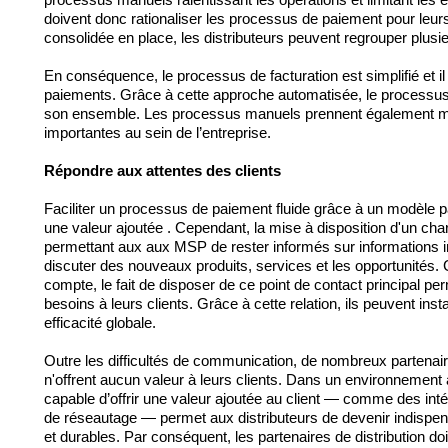
processus manuels ralentissant les opérations et limitant les 
doivent donc rationaliser les processus de paiement pour leurs 
consolidée en place, les distributeurs 
peuvent
 regrouper plusi
En conséquence, le processus de facturation est simplifié et il
paiements. Grâce à cette approche automatisée, le processus d
son ensemble
. Les processus manuels prennent également mo
importantes au sein de l’entreprise.
Répondre aux attentes des clients
Faciliter un processus de paiement fluide grâce à un 
modèle p
une valeur ajoutée
 . Cependant, la mise à disposition d'un ch
permettant aux 
aux MSP de rester informés sur 
informations 
discuter des nouveaux produits, 
services
 et les opportunités. 
compte, le fait de disposer de ce point de contact principal
besoins à leurs clients. Grâce à cette relation, ils peuvent inst
efficacité globale.
Outre les difficultés de communication, de nombreux partenair
n'offrent
 aucun 
valeur
 à leurs clients. Dans un environnement aus
capable d’offrir 
une
 valeur ajoutée au client — comme des inté
de réseautage — permet aux distributeurs de devenir indispensa
et durables. Par conséquent, les partenaires de distribution do