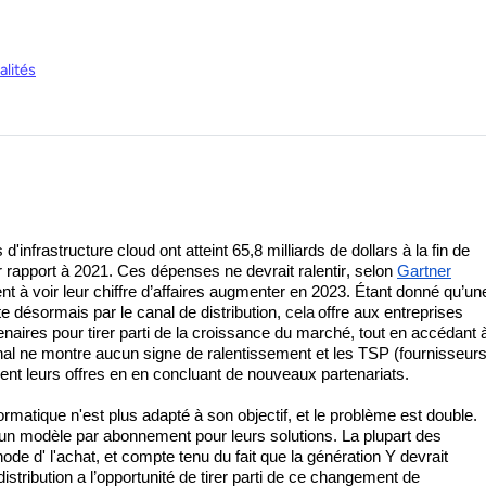
lités
infrastructure cloud ont atteint 65,8 milliards de dollars à la fin de 
r rapport à 2021. Ces dépenses 
ne
 devrait ralentir, selon 
Gartner
 à voir leur chiffre d’affaires augmenter en 2023. Étant donné qu’une
 désormais par le canal de distribution, 
cela
offre aux entreprises 
tenaires pour tirer parti de la croissance du marché, tout en accédant à
anal ne montre aucun signe de ralentissement et les TSP (fournisseurs
nt leurs offres en 
en concluant
 de nouveaux partenariats. 
rmatique n'est plus adapté à son objectif, et le problème est double. 
n modèle par abonnement pour leurs solutions. La plupart des 
hode d' 
l'achat
, et compte tenu du fait que la génération Y devrait 
distribution a l’opportunité de tirer parti de ce changement de 