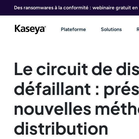
Aller au contenu
Des ransomwares à la conformité : webinaire gratuit en 
Plateforme
Solutions
Le circuit de di
défaillant : pré
nouvelles mét
distribution