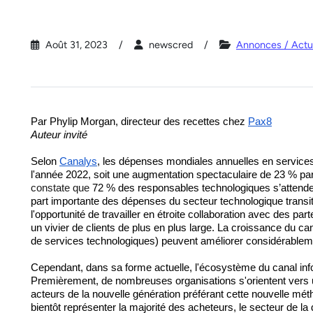
Août 31, 2023
newscred
Annonces / Actua
Par 
Phylip
 Morgan, directeur des recettes chez 
Pax8
Auteur invité
Selon 
Canalys
, les dépenses mondiales annuelles en services d'
l'année 2022, soit une augmentation spectaculaire de 23 % pa
constate que 
72 % des responsables technologiques s’attendent
part importante des dépenses du secteur technologique transite
l'opportunité de travailler en étroite collaboration avec des par
un vivier de clients de plus en plus large. La croissance du c
de services technologiques) peuvent améliorer considérableme
Cependant, dans sa forme actuelle, 
l'écosystème du canal info
Premièrement, de nombreuses organisations s'orientent vers u
acteurs de la nouvelle génération préférant cette nouvelle mét
bientôt représenter 
la majorité des
 acheteurs, le secteur de la 