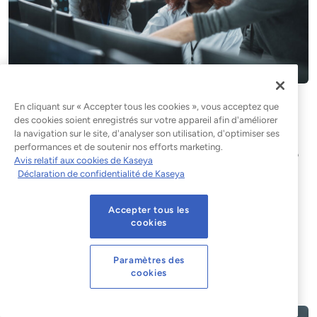
Comment les MPS pourraient
En cliquant sur « Accepter tous les cookies », vous acceptez que
des cookies soient enregistrés sur votre appareil afin d'améliorer
devenir des « fournisseurs
la navigation sur le site, d'analyser son utilisation, d'optimiser ses
performances et de soutenir nos efforts marketing.
essentiels » en vertu de la nouvelle
Avis relatif aux cookies de Kaseya
législation britannique
Déclaration de confidentialité de Kaseya
Même si les MSP ne sont pas directement soumis à une
Accepter tous les
réglementation, le projet de loi britannique sur la
cookies
cybersécurité et la résilience pourrait les concerner d’une
autre manière. Dans la première partie de
Paramètres des
cookies
Lire l'article de blog