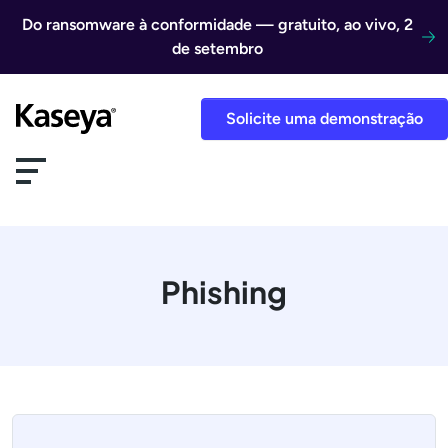
Ir direto para o conteúdo
Do ransomware à conformidade — gratuito, ao vivo, 2
de setembro
Solicite uma demonstração
Phishing