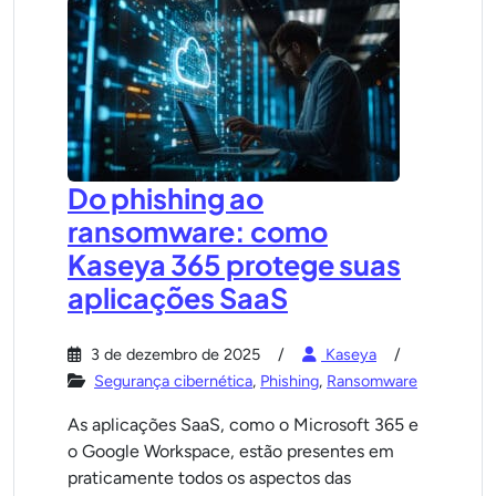
Do phishing ao
ransomware: como
Kaseya 365 protege suas
aplicações SaaS
3 de dezembro de 2025
Kaseya
Segurança cibernética
,
Phishing
,
Ransomware
As aplicações SaaS, como o Microsoft 365 e
o Google Workspace, estão presentes em
praticamente todos os aspectos das