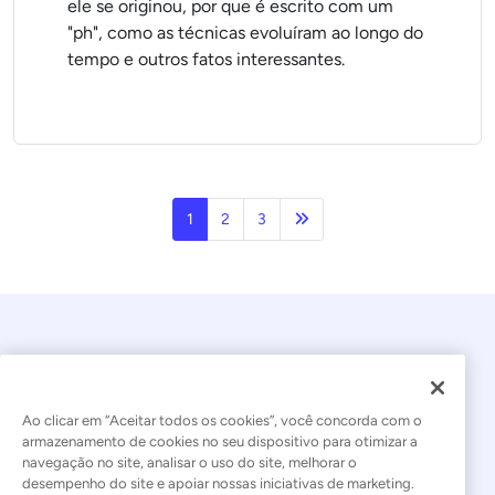
ele se originou, por que é escrito com um
"ph", como as técnicas evoluíram ao longo do
tempo e outros fatos interessantes.
Próxima página
1
2
3
Ao clicar em “Aceitar todos os cookies”, você concorda com o
armazenamento de cookies no seu dispositivo para otimizar a
navegação no site, analisar o uso do site, melhorar o
© 2026 Kaseya. Todos os direitos reservados.
desempenho do site e apoiar nossas iniciativas de marketing.