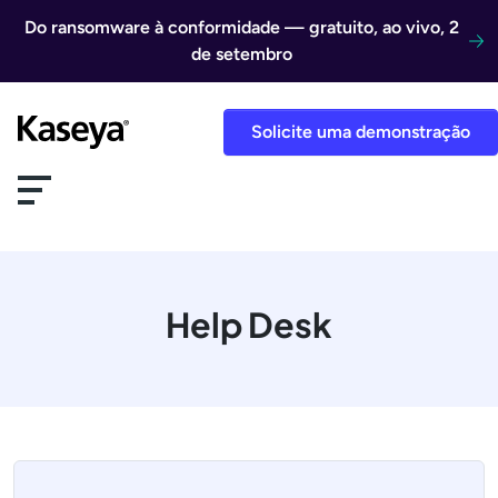
Ir direto para o conteúdo
Do ransomware à conformidade — gratuito, ao vivo, 2
de setembro
Solicite uma demonstração
Help Desk