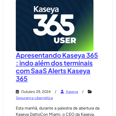
Apresentando Kaseya 365
: indo além dos terminais
com SaaS Alerts Kaseya
365
Outubro 29, 2024
Kaseya
Segurança cibernética
Esta manhã, durante a palestra de abertura da
Kaseya DattoCon Miami, o CEO da Kaseya,