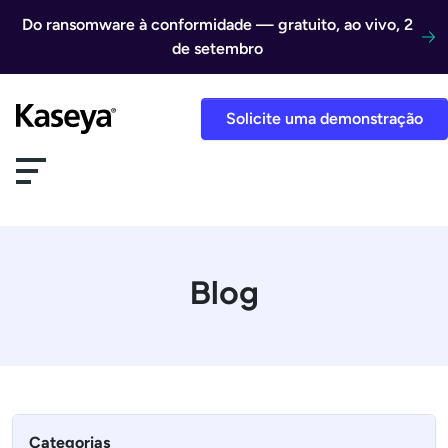
Ir direto para o conteúdo
Do ransomware à conformidade — gratuito, ao vivo, 2
de setembro
Solicite uma demonstração
Blog
Categorias