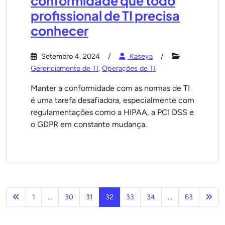
conformidade que todo
profissional de TI precisa
conhecer
Setembro 4, 2024
Kaseya
Gerenciamento de TI
,
Operações de TI
Manter a conformidade com as normas de TI
é uma tarefa desafiadora, especialmente com
regulamentações como a HIPAA, a PCI DSS e
o GDPR em constante mudança.
Anterior
Pró
1
...
30
31
32
33
34
...
63