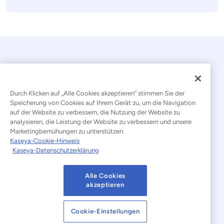
Durch Klicken auf „Alle Cookies akzeptieren“ stimmen Sie der
Speicherung von Cookies auf Ihrem Gerät zu, um die Navigation
auf der Website zu verbessern, die Nutzung der Website zu
© 2026 Kaseya. Alle Rechte vorbehalten.
analysieren, die Leistung der Website zu verbessern und unsere
Marketingbemühungen zu unterstützen.
Deutsch
Kaseya-Cookie-Hinweis
Kaseya-Datenschutzerklärung
Erklärung zur Bekämpfung moderner Sklaverei
Rechtliches
Nutzungsbedingungen der Website
Alle Cookies
akzeptieren
Datenschutzerklärung
Sitemap
Cookie-Einstellungen
Cookies Settings
Hinweis zu Cookies