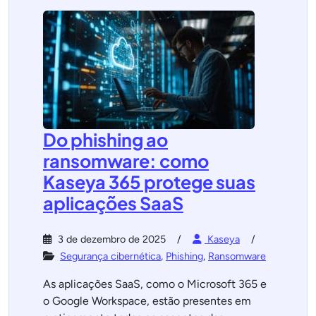
Do phishing ao
ransomware: como
Kaseya 365 protege suas
aplicações SaaS
3 de dezembro de 2025
Kaseya
Segurança cibernética
,
Phishing
,
Ransomware
As aplicações SaaS, como o Microsoft 365 e
o Google Workspace, estão presentes em