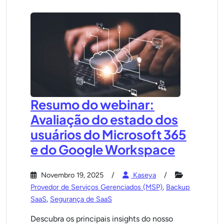
Resumo do webinar:
Avaliação do estado dos
usuários do Microsoft 365
e do Google Workspace
Novembro 19, 2025
Kaseya
Provedor de Serviços Gerenciados (MSP)
,
Backup
SaaS
,
Segurança de SaaS
Descubra os principais insights do nosso