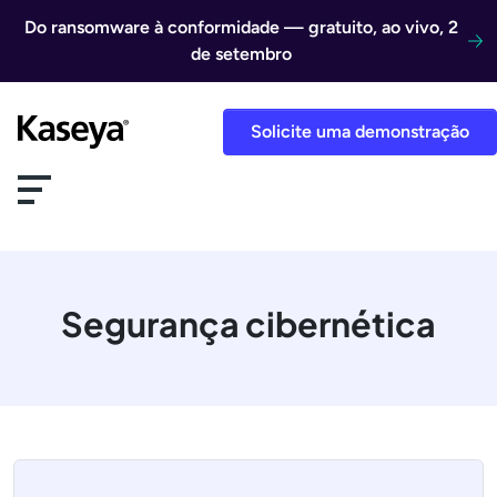
Ir direto para o conteúdo
Do ransomware à conformidade — gratuito, ao vivo, 2
de setembro
Solicite uma demonstração
Segurança cibernética