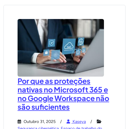
Por que as proteções
nativas no Microsoft 365 e
no Google Workspace não
são suficientes
Outubro 31, 2025
Kaseya
Segurança cibernética
,
Espaço de trabalho do