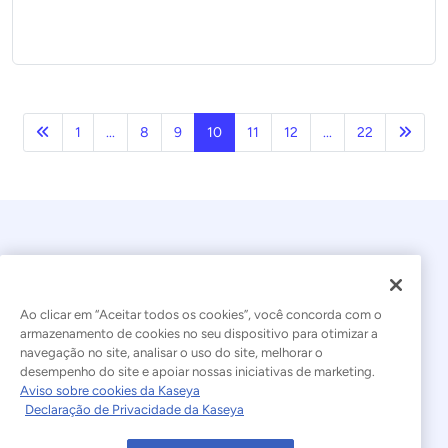
Anterior
Próxi
1
...
8
9
10
11
12
...
22
Ao clicar em “Aceitar todos os cookies”, você concorda com o
armazenamento de cookies no seu dispositivo para otimizar a
navegação no site, analisar o uso do site, melhorar o
© 2026 Kaseya. Todos os direitos reservados.
desempenho do site e apoiar nossas iniciativas de marketing.
Aviso sobre cookies da Kaseya
Português Brasileiro
Declaração de Privacidade da Kaseya
Declaração sobre a Escravidão Moderna
Legal