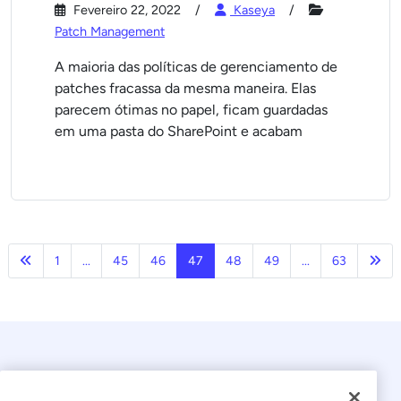
Fevereiro 22, 2022
Kaseya
Patch Management
A maioria das políticas de gerenciamento de
patches fracassa da mesma maneira. Elas
parecem ótimas no papel, ficam guardadas
em uma pasta do SharePoint e acabam
Anterior
Pró
1
...
45
46
47
48
49
...
63