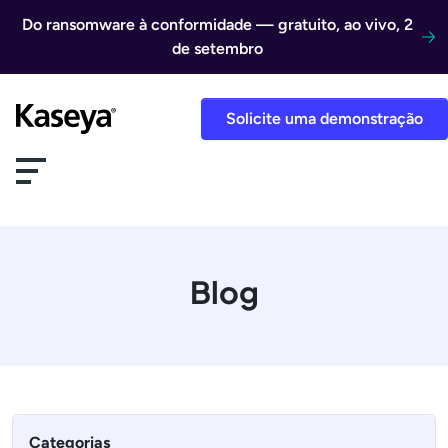
Ir direto para o conteúdo
Do ransomware à conformidade — gratuito, ao vivo, 2
de setembro
Solicite uma demonstração
Blog
Categorias