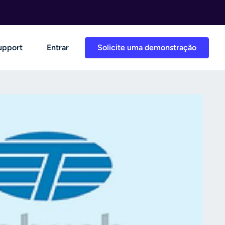
upport
Entrar
Solicite uma demonstração