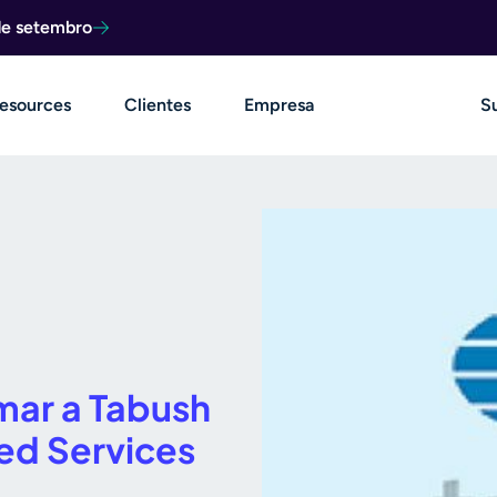
de setembro
esources
Clientes
Empresa
S
mar a Tabush
ed Services