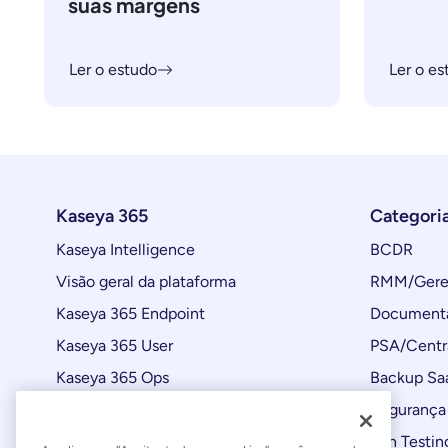
suas margens
Ler o estudo
Ler o es
Kaseya 365
Categori
Kaseya Intelligence
BCDR
Visão geral da plataforma
RMM/Geren
Kaseya 365 Endpoint
Documenta
Kaseya 365 User
PSA/Centr
Kaseya 365 Ops
Backup Sa
Automações
Segurança 
Atualizações de produtos
Pen Testin