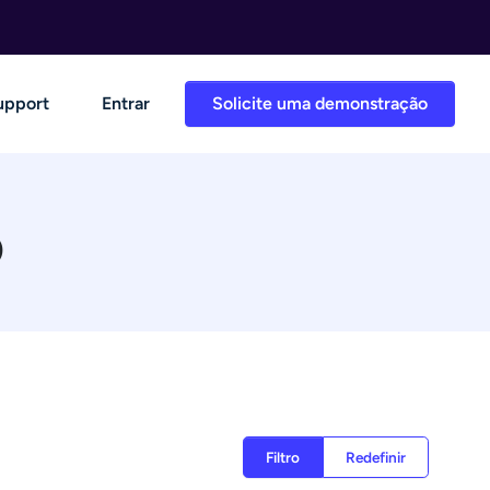
upport
Entrar
Solicite uma demonstração
o
Filtro
Redefinir