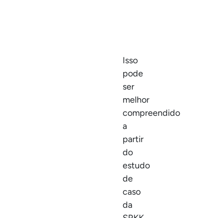
Isso
pode
ser
melhor
compreendido
a
partir
do
estudo
de
caso
da