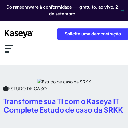
Ir direto para o conteúdo
Do ransomware à conformidade — gratuito, ao vivo, 2
de setembro
Solicite uma demonstração
ESTUDO DE CASO
Transforme sua TI com o Kaseya IT
Complete Estudo de caso da SRKK