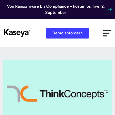
Direkt zum Inhalt
Von Ransomware bis Compliance – kostenlos, live, 2.
September
Demo anfordern