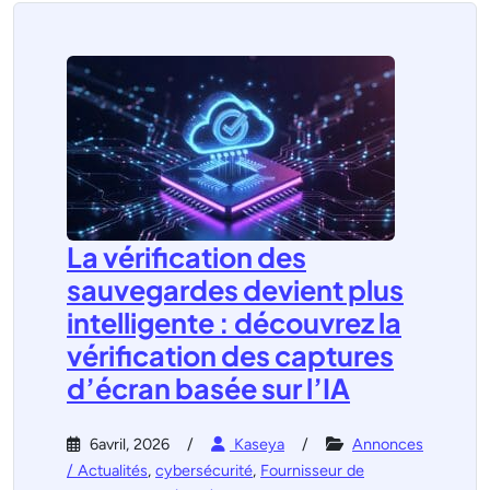
La vérification des
sauvegardes devient plus
intelligente : découvrez la
vérification des captures
d’écran basée sur l’IA
6avril, 2026
Kaseya
Annonces
/ Actualités
,
cybersécurité
,
Fournisseur de