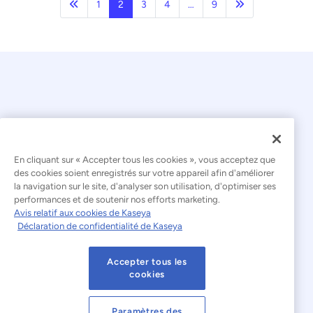
Précédent
Page suivante
1
2
3
4
…
9
En cliquant sur « Accepter tous les cookies », vous acceptez que
© 2026 Kaseya. Tous droits réservés.
des cookies soient enregistrés sur votre appareil afin d'améliorer
la navigation sur le site, d'analyser son utilisation, d'optimiser ses
Français
performances et de soutenir nos efforts marketing.
Avis relatif aux cookies de Kaseya
Déclaration relative à l'esclavage moderne
Déclaration de confidentialité de Kaseya
Mentions légales
Accepter tous les
Conditions d'utilisation du site web
cookies
Déclaration de confidentialité
Plan du site
Paramètres des